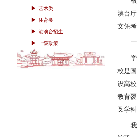
根
艺术类
澳台厅
体育类
文凭考
港澳台招生
一
上级政策
学
校是国
设高校
教育覆
叉学科
我