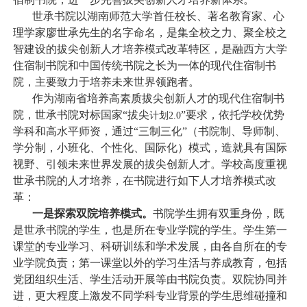
世承书院以湖南师范大学首任校长、著名教育家、心
理学家廖世承先生的名字命名，是集全校之力、聚全校之
智建设的拔尖创新人才培养模式改革特区，是融西方大学
住宿制书院和中国传统书院之长为一体的现代住宿制书
院，主要致力于培养未来世界领跑者。
作为湖南省培养高素质拔尖创新人才的现代住宿制书
院，世承书院对标国家
“
拔尖
”
要求，依托学校优势
计划
2.0
学科和高水平师资，通过
“
三制三化
”
（书院制、导师制、
学分制，小班化、个性化、国际化）模式，造就具有国际
视野、引领未来世界发展的拔尖创新人才。学校高度重视
世承书院的人才培养，在书院进行如下人才培养模式改
革：
一是探索双院培养模式。
书院学生拥有双重身份，既
是世承书院的学生，也是所在专业学院的学生。学生第一
课堂的专业学习、科研训练和学术发展，由各自所在的专
业学院负责；第一课堂以外的学习生活与养成教育，包括
党团组织生活、学生活动开展等由书院负责。双院协同并
进，更大程度上激发不同学科专业背景的学生思维碰撞和