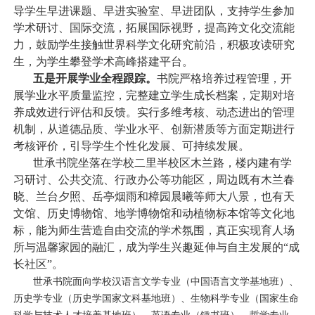
导学生早进课题、早进实验室、早进团队，支持学生参加
学术研讨、国际交流，拓展国际视野，提高跨文化交流能
力，鼓励学生接触世界科学文化研究前沿，积极攻读研究
生，为学生攀登学术高峰搭建平台。
五是开展学业全程跟踪。
书院严格培养过程管理，开
展学业水平质量监控，完整建立学生成长档案，定期对培
养成效进行评估和反馈。实行多维考核、动态进出的管理
机制，从道德品质、学业水平、创新潜质等方面定期进行
考核评价，引导学生个性化发展、可持续发展。
世承书院坐落在学校二里半校区木兰路，楼内建有学
习研讨、公共交流、行政办公等功能区，周边既有木兰春
晓、兰台夕照、岳亭烟雨和樟园晨曦等师大八景，也有天
文馆、历史博物馆、地学博物馆和动植物标本馆等文化地
标，能为师生营造自由交流的学术氛围，真正实现育人场
所与温馨家园的融汇，成为学生兴趣延伸与自主发展的
“
成
长社区
”
。
世承书院面向学校汉语言文学专业（中国语言文学基地班）、
历史学专业（历史学国家文科基地班）、生物科学专业（国家生命