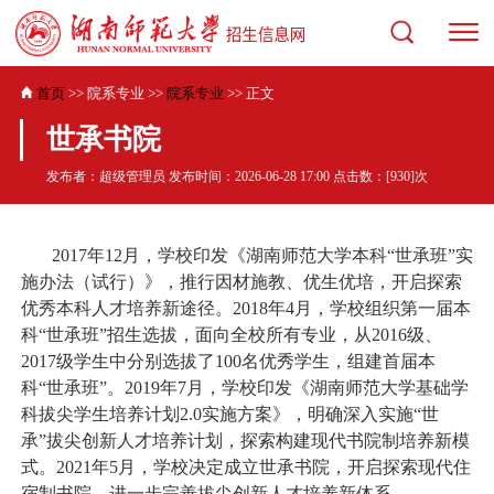
首页
>> 院系专业 >>
院系专业
>> 正文
世承书院
发布者：超级管理员 发布时间：2026-06-28 17:00 点击数：[
930
]次
2017
年
12
月
，学校
印发《湖南师范大学本科
“
世承班
”
实
施办法（试行）》，推行因材施教、优生优培，开启探索
优秀本科人才培养新途径。
2018
年
4
月，
学校组织
第一届本
科
“
世承班
”
招生选拔，面向全校所有专业
，
从
2016
级、
2017
级学生中
分别
选拔
了
100
名优秀学生，组建首届本
科
“
世承班
”
。
2019
年
7
月，学校印发《湖南师范大学基础学
科拔尖学生培养计划
2.0
实施方案》，明确深入实施
“
世
承
”
拔尖创新人才培养计划，探索构建现代书院制培养新模
式。
2021
年
5
月，学校决定成立世承书院，开启探索现代住
宿制书院，进一步完善拔尖创新人才培养新体系。